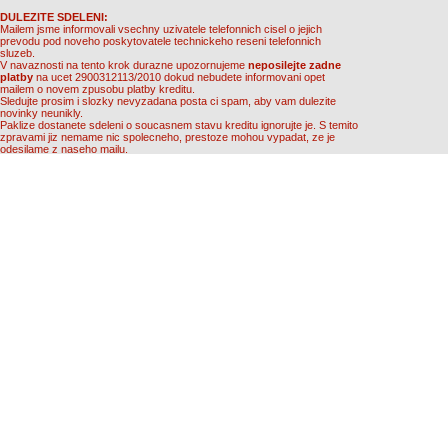
DULEZITE SDELENI:
Mailem jsme informovali vsechny uzivatele telefonnich cisel o jejich
prevodu pod noveho poskytovatele technickeho reseni telefonnich
sluzeb.
V navaznosti na tento krok durazne upozornujeme
neposilejte zadne
platby
na ucet 2900312113/2010 dokud nebudete informovani opet
mailem o novem zpusobu platby kreditu.
Sledujte prosim i slozky nevyzadana posta ci spam, aby vam dulezite
novinky neunikly.
Paklize dostanete sdeleni o soucasnem stavu kreditu ignorujte je. S temito
zpravami jiz nemame nic spolecneho, prestoze mohou vypadat, ze je
odesilame z naseho mailu.