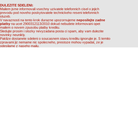
DULEZITE SDELENI:
Mailem jsme informovali vsechny uzivatele telefonnich cisel o jejich
prevodu pod noveho poskytovatele technickeho reseni telefonnich
sluzeb.
V navaznosti na tento krok durazne upozornujeme
neposilejte zadne
platby
na ucet 2900312113/2010 dokud nebudete informovani opet
mailem o novem zpusobu platby kreditu.
Sledujte prosim i slozky nevyzadana posta ci spam, aby vam dulezite
novinky neunikly.
Paklize dostanete sdeleni o soucasnem stavu kreditu ignorujte je. S temito
zpravami jiz nemame nic spolecneho, prestoze mohou vypadat, ze je
odesilame z naseho mailu.