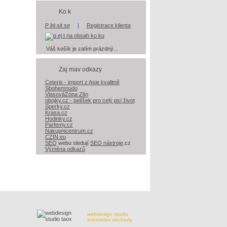
Ko k
P ihl sit se
|
Registrace klienta
Váš košík je zatím prázdný...
Zaj mav odkazy
Ceteris - import z Asie kvalitně
Sbohemnudo
VlasováZóna Zlín
obojky.cz - pelíšek pro celý psí život
Sperky.cz
Krasa.cz
Hodinky.cz
Parfemy.cz
Nakupnicentrum.cz
CZIN.eu
SEO
webu sledují
SEO nástroje
.cz
Výměna odkazů
webdesign studio
internetov obchody