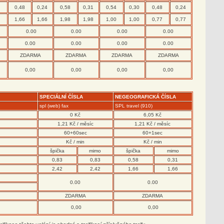
0,48
0,24
0,58
0,31
0,54
0,30
0,48
0,24
1,66
1,66
1,98
1,98
1,00
1,00
0,77
0,77
0.00
0.00
0.00
0.00
0.00
0.00
0.00
0.00
ZDARMA
ZDARMA
ZDARMA
ZDARMA
0,00
0,00
0,00
0,00
SPECIÁLNÍ ČÍSLA
NEGEOGRAFICKÁ ČÍSLA
spl (web) fax
SPL travel (910)
0 Kč
6,05 Kč
1,21 Kč / měsíc
1,21 Kč / měsíc
60+60sec
60+1sec
Kč / min
Kč / min
špička
mimo
špička
mimo
0,83
0,83
0,58
0,31
2,42
2,42
1,66
1,66
0.00
0.00
ZDARMA
ZDARMA
0,00
0,00