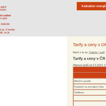
Kalkulátor energií
jejich
onnich
jte zadne
i opet
 dulezite
 je. S temito
t, ze je
Tarify a ceny s 
Nach z te se:
Ceteris ( vod)
Tarify a ceny v ČR
Platnost tarifů od 2.5.201
3. 
Měsíční paušál
Poplatek za pronájem čísla
Tarifikace