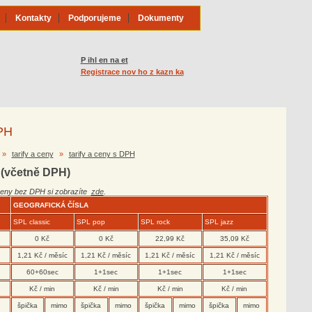
Kontakty
Podporujeme
Dokumenty
P ihl en na et
Registrace nov ho z kazn ka
DPH
»
tarify a ceny
»
tarify a ceny s DPH
 (včetně DPH)
Ceny bez DPH si zobrazíte
zde
.
GEOGRAFICKÁ ČÍSLA
SPL classic
SPL pop
SPL rock
SPL jazz
0 Kč
0 Kč
22,99 Kč
35,09 Kč
1,21 Kč / měsíc
1,21 Kč / měsíc
1,21 Kč / měsíc
1,21 Kč / měsíc
60+60sec
1+1sec
1+1sec
1+1sec
Kč / min
Kč / min
Kč / min
Kč / min
špička
mimo
špička
mimo
špička
mimo
špička
mimo