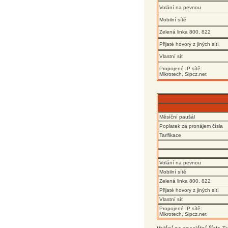
Volání na pevnou
Mobilní sítě
Zelená linka 800, 822
Přijaté hovory z jiných sítí
Vlastní síť
Propojené IP sítě:
Mikrotech, Sipcz.net
Měsíční paušál
Poplatek za pronájem čísla
Tarifikace
Volání na pevnou
Mobilní sítě
Zelená linka 800, 822
Přijaté hovory z jiných sítí
Vlastní síť
Propojené IP sítě:
Mikrotech, Sipcz.net