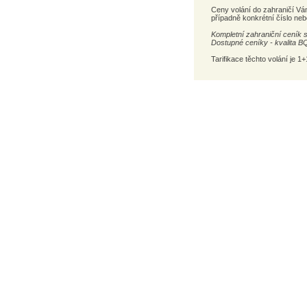
Ceny volání do zahraničí Vá
případně konkrétní číslo nebo
Kompletní zahraniční ceník s
Dostupné ceníky - kvalita B
Tarifikace těchto volání je