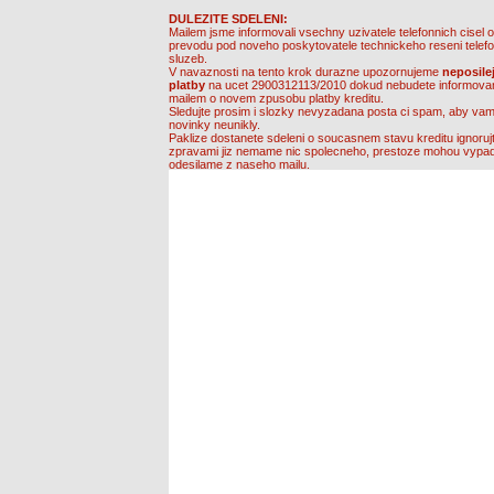
DULEZITE SDELENI:
Mailem jsme informovali vsechny uzivatele telefonnich cisel o 
prevodu pod noveho poskytovatele technickeho reseni telef
sluzeb.
V navaznosti na tento krok durazne upozornujeme
neposile
platby
na ucet 2900312113/2010 dokud nebudete informovan
mailem o novem zpusobu platby kreditu.
Sledujte prosim i slozky nevyzadana posta ci spam, aby vam
novinky neunikly.
Paklize dostanete sdeleni o soucasnem stavu kreditu ignorujte
zpravami jiz nemame nic spolecneho, prestoze mohou vypada
odesilame z naseho mailu.