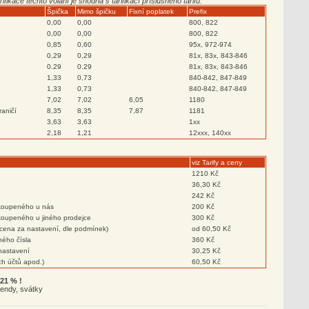
rifikace těchto volání je shodná s tarifikací příslušného tarifu.
Špička
Mimo špičku
Fixní poplatek
Prefix
0,00
0,00
800, 822
0,00
0,00
800, 822
0,85
0,60
95x, 972-974
0,29
0,29
81x, 83x, 843-846
0.29
0.29
81x, 83x, 843-846
1,33
0,73
840-842, 847-849
1,33
0,73
840-842, 847-849
7,02
7,02
6,05
1180
raničí
8,35
8,35
7,87
1181
3,63
3,63
1xx
2,18
1,21
12xxx, 140xx
viz Tarify a ceny
1210 Kč
36,30 Kč
242 Kč
koupeného u nás
200 Kč
koupeného u jiného prodejce
300 Kč
(cena za nastavení, dle podmínek)
od 60,50 Kč
ného čísla
360 Kč
 nastavení
30,25 Kč
h účtů apod.)
60,50 Kč
21 % !
kendy, svátky