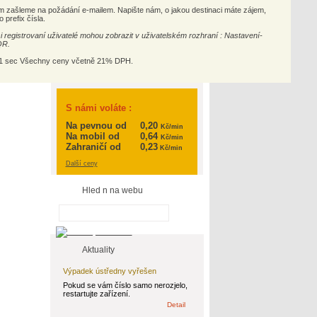
m zašleme na požádání e-mailem. Napište nám, o jakou destinaci máte zájem,
 prefix čísla.
i registrovaní uživatelé mohou zobrazit v uživatelském rozhraní : Nastavení-
QR.
 1+1 sec Všechny ceny včetně 21% DPH.
S námi voláte :
Na pevnou od
0,20
Kč/min
Na mobil
od
0,64
Kč/min
Zahraničí od
0,23
Kč/min
Další ceny
Hled n na webu
Aktuality
Výpadek ústředny vyřešen
Pokud se vám číslo samo nerozjelo,
restartujte zařízení.
Detail