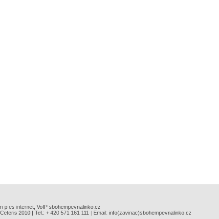
n p es internet, VoIP sbohempevnalinko.cz
Ceteris 2010 | Tel.: + 420 571 161 111 | Email: info(zavinac)sbohempevnalinko.cz