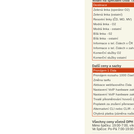
Volání na speciální čísla
Ta
Destinace
Zelená linka (operátor O2)
Zelená linka (ostatní)
Resortní linky (ČD, MO, MV)
Modrá linka - O2
Modrá linka - ostatní
Bílá linka - 02
Bílá linka - ostatní
Informace o tel. číslech v ČR
Informace o tel. číslech v zah
Komerční služby O2
Komerční služby ostatní
Další ceny a sazby
Pronájem 1 čísla
Pronájem rozsahu 1000 čísel
Změna tarifu
Aktivace webfaxového čísla
Nastavení VoIP hardware za
Nastavení VoIP hardware za
Trvalé přesměrování hovorů 
Poplatek za zrušení přenese
Alternativní CLI nebo CLIR -
Chybná platba (záměna našic
Všechny ceny včetně DPH 
Mimo špičku: 19:00-7:00, ví
Ve špičce: Po-Pá 7:00-19:00