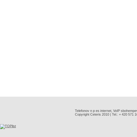
Telefonov n p es internet, VoIP sbohempe
Copyright Ceteris 2010 | Tel.: + 420 571 