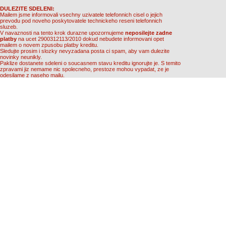
DULEZITE SDELENI:
Mailem jsme informovali vsechny uzivatele telefonnich cisel o jejich
prevodu pod noveho poskytovatele technickeho reseni telefonnich
sluzeb.
V navaznosti na tento krok durazne upozornujeme
neposilejte zadne
platby
na ucet 2900312113/2010 dokud nebudete informovani opet
mailem o novem zpusobu platby kreditu.
Sledujte prosim i slozky nevyzadana posta ci spam, aby vam dulezite
novinky neunikly.
Paklize dostanete sdeleni o soucasnem stavu kreditu ignorujte je. S temito
zpravami jiz nemame nic spolecneho, prestoze mohou vypadat, ze je
odesilame z naseho mailu.